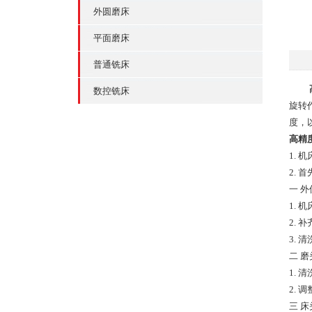
外圆磨床
平面磨床
普通铣床
数控铣床
旋转
度，
高精
1.
2.
一 外
1.
2.
3.
二 
1.
2.
三 床