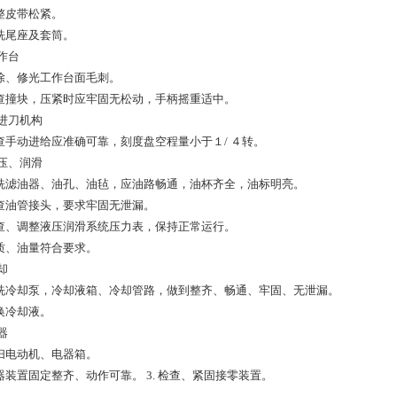
调整皮带松紧。
清洗尾座及套筒。
作台
 清除、修光工作台面毛刺。
 检查撞块，压紧时应牢固无松动，手柄摇重适中。
横进刀机构
 检查手动进给应准确可靠，刻度盘空程量小于１/ ４转。
液压、润滑
 清洗滤油器、油孔、油毡，应油路畅通，油杯齐全，油标明亮。
 检查油管接头，要求牢固无泄漏。
 检查、调整液压润滑系统压力表，保持正常运行。
油质、油量符合要求。
却
 清洗冷却泵，冷却液箱、冷却管路，做到整齐、畅通、牢固、无泄漏。
更换冷却液。
器
清扫电动机、电器箱。
电器装置固定整齐、动作可靠。 3. 检查、紧固接零装置。