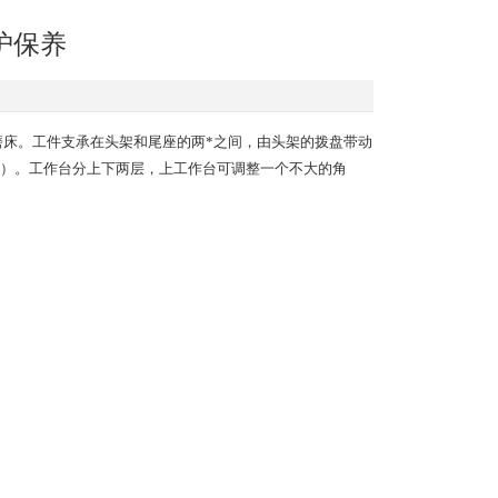
护保养
床。工件支承在头架和尾座的两*之间，由头架的拨盘带动
）。工作台分上下两层，上工作台可调整一个不大的角