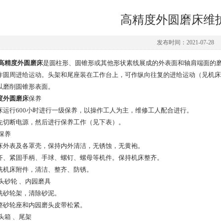
高精度外圆磨床维
发布时间：2021-07-28
高精度外圆磨床
是圆柱形、圆锥形或其他形状素线展成的外表面和轴肩端面的磨
作圆周进给运动。头架和尾座装在工作台上，可作纵向往复的进给运动（见机床
以磨削圆锥形表面。
度外圆磨床
保养
 机床运行600小时进行一级保养，以操作工人为主，维修工人配合进行。
 首先切断电源，然后进行保养工作（见下表）。
保养
 机床外表及各罩壳，保持内外清洁，无锈蚀，无黄袍。
 补齐、紧固手柄、手球、螺钉、螺母等机件。保持机床整齐。
 清洗机床附件，清洁、整齐、防锈。
磨头砂轮 、内园磨具
 清洗砂轮架，清除砂泥。
 调整砂轮座和内园磨头皮带松紧。
头箱 、尾架