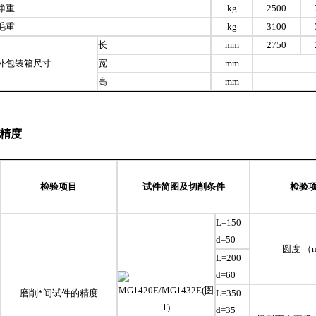
净重
kg
2500
毛重
kg
3100
长
mm
2750
外包装箱尺寸
宽
mm
高
mm
精度
检验项目
试件简图及切削条件
检验
L=150
d=50
圆度 （
L=200
d=60
磨削*间试件的精度
L=350
d=35