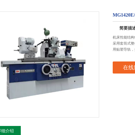
MG1420E
简要描
机床性能结构
采用套筒式整
用贴塑导轨，
在线
详细介绍