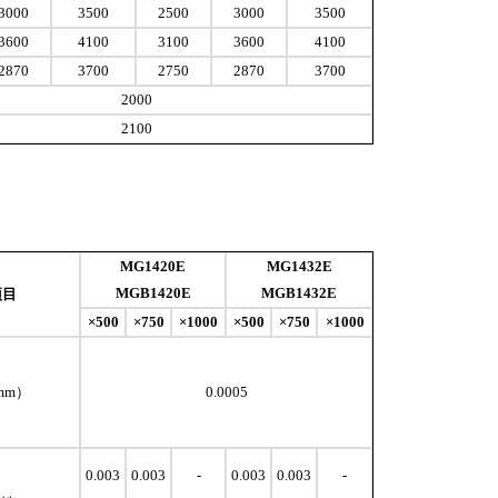
3000
3500
2500
3000
3500
3600
4100
3100
3600
4100
2870
3700
2750
2870
3700
2000
2100
MG1420E
MG1432E
MGB1420E
MGB1432E
项目
×500
×750
×1000
×500
×750
×1000
mm）
0.0005
0.003
0.003
-
0.003
0.003
-