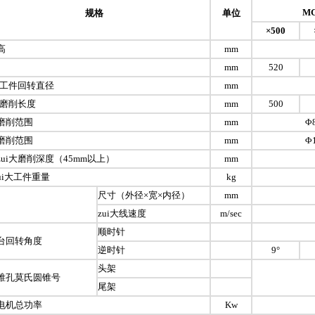
MG
规格
单位
×
500
高
mm
mm
520
i大工件回转直径
mm
大磨削长度
mm
500
磨削范围
mm
Φ
磨削范围
mm
Φ
zui大磨削深度（45mm以上）
mm
ui大工件重量
kg
尺寸（外径×宽×内径）
mm
zui大线速度
m/sec
顺时针
台回转角度
逆时针
9°
头架
锥孔莫氏圆锥号
尾架
电机总功率
Kw