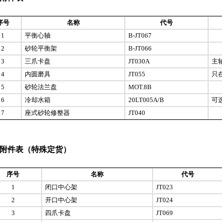
序号
名称
代号
1
平衡心轴
B-JT067
2
砂轮平衡架
B-JT066
3
三爪卡盘
JT030A
主轴
4
内圆磨具
JT055
只
5
砂轮法兰盘
MOT.8B
6
冷却水箱
20LT005A/B
可
7
座式砂轮修整器
JT040
附件表（特殊定货）
序号
名称
代号
1
闭口中心架
JT023
2
开口中心架
JT024
3
四爪卡盘
JT069