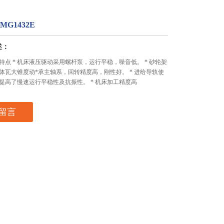
/MG1432E
述：
特点 * 机床液压驱动采用螺杆泵，运行平稳，噪音低。 * 砂轮架
体瓦大锥度动*承主轴系，回转精度高，刚性好。 * 进给导轨使
提高了慢速运行平稳性及抗振性。 * 机床加工精度高
留言