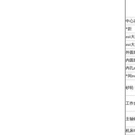
中心
*距
zu
zui
外圆
内圆
内孔
*间z
砂轮
工作
主轴
机床